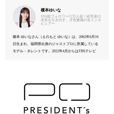
地域と連携し全身健康へ歯科衛生士が支
2026.07.23
榎本ゆいな
SNS総フォロワー12万人超！経営者の
唯一のルールは「仲良くすること」――
本音を引き出す、才色兼備の名インタ
2026.05.21
える予防の最前線 – いかわデンタルクリ
ビュアー
榎本 ゆいなさん（えのもと ゆいな）は、2002年6月16
親知らずに人生をかけた匠が不安を安心
2026.05.21
元教員が挑む教育事業の革新-株式会社自
ニック豊田 院長・医学博士 井川 浩海
日生まれ、福岡県出身のジャストプロに所属している
モデル・タレントです。2022年4月からはTBSテレビ
に変える-横浜駅西口歯科第2医院 院長 鈴
由教育 代表取締役 豊田 毅
『王様のブランチ』でリポーターとして活躍されてい
ます。明るく親しみやすいキャラクターで視聴者の支
持を集めています。また、2024年9月4日放送のTBS『水
木 亮広
曜日のダウンタウン』では芸人・ひょうろくさんとの
共演がSNSで大きな話題となり、SNS上でも大きな注目
を浴びました。プライベートでは読書やゲーム、映画
鑑賞など多彩な趣味を持ち、X（旧Twitter）では4.2万
人、Instagramでは8.6万人のフォロワーから日々温かい