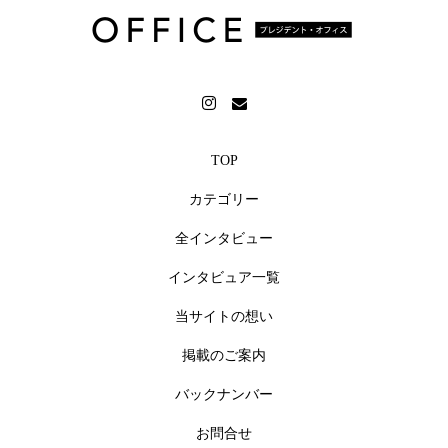
メッセージや反応が寄せられています。（2026年7月現
在）今回、榎本さんにインタビュアーをお願いしたい
と考えたのは、リポーターとして培われた、相手の言
葉を引き出す力、そして、自然な言葉で伝える力に魅
力を感じたからです。普段はなかなか社員に直接伝え
きれない考えを、榎本さんが引き出し、読者（社員の
TOP
皆様、そして未来の仲間となるかもしれない方々）に
カテゴリー
届けてくださることを期待しています。また、榎本さ
んの持つ親しみやすさは、インタビュー記事をより身
全インタビュー
近なものにし、経営者のビジョンや想いをより深く、
インタビュア一覧
より多くの人々に伝える力となるでしょう。テレビと
SNSで培われた榎本さんの発信力は、インタビュー記事
当サイトの想い
を通じて社内の一体感を高めるとともに、企業の魅力
掲載のご案内
を社外に発信し、未来の仲間との出会いを生み出すき
バックナンバー
っかけにもなると信じています。
お問合せ