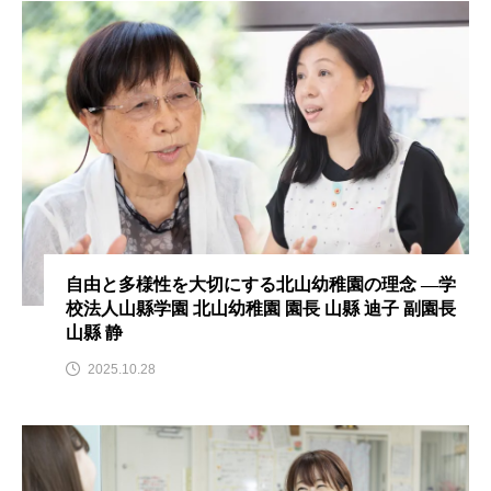
自由と多様性を大切にする北山幼稚園の理念 ―学
校法人山縣学園 北山幼稚園 園長 山縣 迪子 副園長
山縣 静
2025.10.28