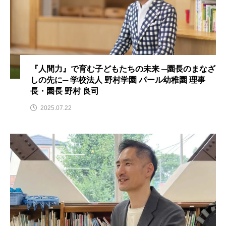
『人間力』で育む子どもたちの未来 ─園長のまなざ
しの先に─ 学校法人 野村学園 パール幼稚園 理事
長・園長 野村 良司
2025.07.22