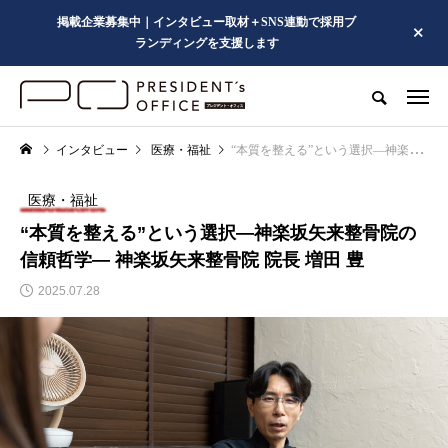
掲載企業募集中｜インタビュー取材＋SNS連動で採用ブ
ランディングを支援します
インタビュー
医療・福祉
“本質を整える”という選択―神楽坂矢来整骨院の信頼哲学― 神楽坂矢来整骨院 院長 増田 豊
医療・福祉
“本質を整える”という選択―神楽坂矢来整骨院の
信頼哲学― 神楽坂矢来整骨院 院長 増田 豊
2025.07.28