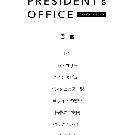
メッセージや反応が寄せられています。（2026年7月現
在）今回、榎本さんにインタビュアーをお願いしたい
と考えたのは、リポーターとして培われた、相手の言
葉を引き出す力、そして、自然な言葉で伝える力に魅
力を感じたからです。普段はなかなか社員に直接伝え
きれない考えを、榎本さんが引き出し、読者（社員の
TOP
皆様、そして未来の仲間となるかもしれない方々）に
カテゴリー
届けてくださることを期待しています。また、榎本さ
んの持つ親しみやすさは、インタビュー記事をより身
全インタビュー
近なものにし、経営者のビジョンや想いをより深く、
インタビュア一覧
より多くの人々に伝える力となるでしょう。テレビと
SNSで培われた榎本さんの発信力は、インタビュー記事
当サイトの想い
を通じて社内の一体感を高めるとともに、企業の魅力
掲載のご案内
を社外に発信し、未来の仲間との出会いを生み出すき
バックナンバー
っかけにもなると信じています。