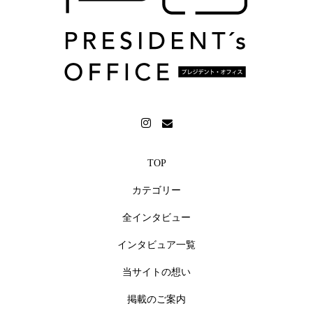
鑑賞など多彩な趣味を持ち、X（旧Twitter）では4.2万
人、Instagramでは8.6万人のフォロワーから日々温かい
メッセージや反応が寄せられています。（2026年7月現
在）今回、榎本さんにインタビュアーをお願いしたい
と考えたのは、リポーターとして培われた、相手の言
葉を引き出す力、そして、自然な言葉で伝える力に魅
力を感じたからです。普段はなかなか社員に直接伝え
きれない考えを、榎本さんが引き出し、読者（社員の
TOP
皆様、そして未来の仲間となるかもしれない方々）に
カテゴリー
届けてくださることを期待しています。また、榎本さ
んの持つ親しみやすさは、インタビュー記事をより身
全インタビュー
近なものにし、経営者のビジョンや想いをより深く、
インタビュア一覧
より多くの人々に伝える力となるでしょう。テレビと
SNSで培われた榎本さんの発信力は、インタビュー記事
当サイトの想い
を通じて社内の一体感を高めるとともに、企業の魅力
掲載のご案内
を社外に発信し、未来の仲間との出会いを生み出すき