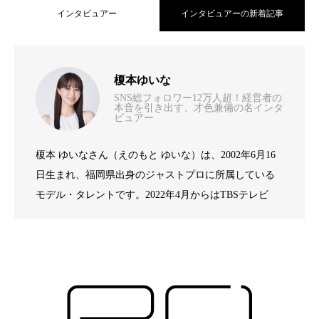
インタビュアー
インタビュアーの新着記事
地域と連携し全身健康へ歯科衛生士が支
2026.07.23
榎本ゆいな
SNS総フォロワー12万人超！経営者の
唯一のルールは「仲良くすること」――
本音を引き出す、才色兼備の名インタ
2026.05.21
える予防の最前線 – いかわデンタルクリ
ビュアー
榎本 ゆいなさん（えのもと ゆいな）は、2002年6月16
親知らずに人生をかけた匠が不安を安心
2026.05.21
元教員が挑む教育事業の革新-株式会社自
ニック豊田 院長・医学博士 井川 浩海
日生まれ、福岡県出身のジャストプロに所属している
モデル・タレントです。2022年4月からはTBSテレビ
に変える-横浜駅西口歯科第2医院 院長 鈴
由教育 代表取締役 豊田 毅
『王様のブランチ』でリポーターとして活躍されてい
ます。明るく親しみやすいキャラクターで視聴者の支
持を集めています。また、2024年9月4日放送のTBS『水
木 亮広
曜日のダウンタウン』では芸人・ひょうろくさんとの
共演がSNSで大きな話題となり、SNS上でも大きな注目
を浴びました。プライベートでは読書やゲーム、映画