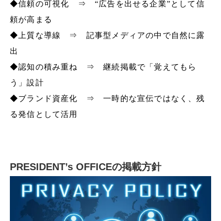
◆信頼の可視化 ⇒ “広告を出せる企業”として信
頼が高まる
◆上質な導線 ⇒ 記事型メディアの中で自然に露
出
◆認知の積み重ね ⇒ 継続掲載で「覚えてもら
う」設計
◆ブランド資産化 ⇒ 一時的な宣伝ではなく、残
る発信として活用
PRESIDENT’s OFFICEの掲載方針