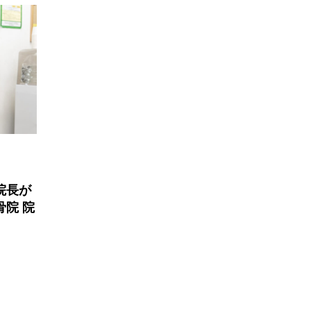
院長が
骨院 院