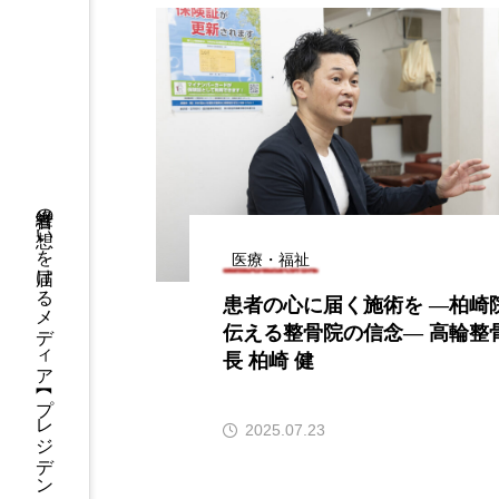
経営者の想いを届けるメディア 【 プレジデントオフィス 】
医療・福祉
患者の心に届く施術を ―柏崎
伝える整骨院の信念― 高輪整
長 柏崎 健
2025.07.23