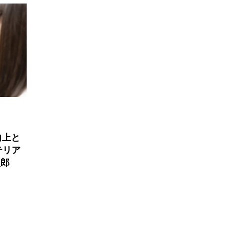
向上と
テリア
次郎