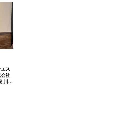
ーエス
式会社
役 川口